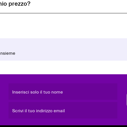
mio prezzo?
 insieme
Inserisci solo il tuo nome
Scrivi il tuo indirizzo email