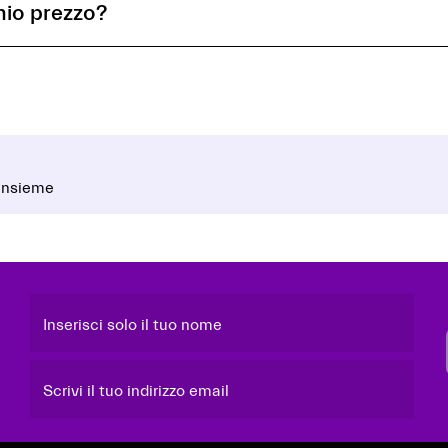
mio prezzo?
 insieme
Inserisci solo il tuo nome
Scrivi il tuo indirizzo email