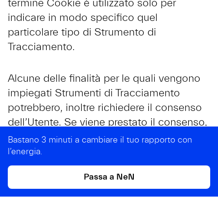
termine Cookie è utilizzato solo per
indicare in modo specifico quel
particolare tipo di Strumento di
Tracciamento.
Alcune delle finalità per le quali vengono
impiegati Strumenti di Tracciamento
potrebbero, inoltre richiedere il consenso
dell’Utente. Se viene prestato il consenso,
esso può essere revocato liberamente in
Bastano 3 minuti a cambiare il tuo rapporto con
qualsiasi momento seguendo le istruzioni
l’energia.
contenute in questo documento.
Passa a NeN
Www.nen.it utilizza Strumenti di
Tracciamento gestiti direttamente dal