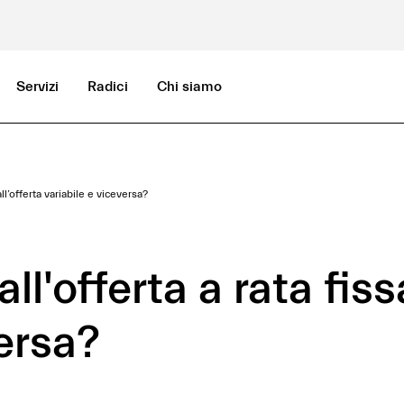
Servizi
Radici
Chi siamo
ll’offerta variabile e viceversa?
l'offerta a rata fissa
versa?