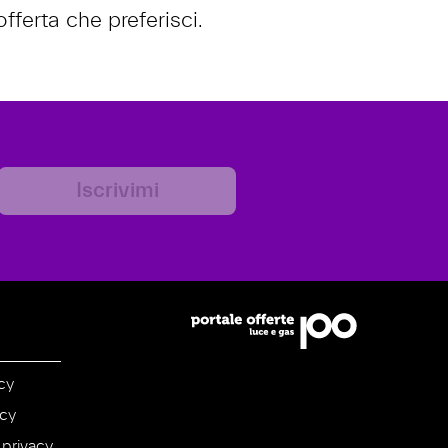
fferta che preferisci.
Iscrivimi
cy
icy
 privacy