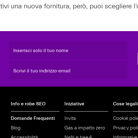
i una nuova fornitura, però, puoi scegliere l’o
Inserisci solo il tuo nome
Scrivi il tuo indirizzo email
Info e robe SEO
Iniziative
Cose legali
Domande Frequenti
Invita
Cookie poli
Blog
Gas a impatto zero
Privacy pol
Accessibilità
NeN e bee.4
Informative