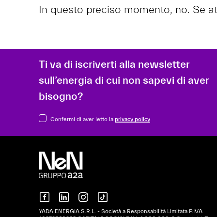
In questo preciso momento, no. Se attiv
Ti va di iscriverti alla newsletter
sull’energia di cui non sapevi di aver
bisogno?
Confermi di aver letto la
privacy policy
YADA ENERGIA S.R.L. - Società a Responsabilità Limitata P.IVA