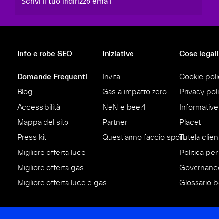
Scrivi il tuo indirizzo email
Info e robe SEO
Iniziative
Cose legali
Domande Frequenti
Invita
Cookie poli
Blog
Gas a impatto zero
Privacy pol
Accessibilità
NeN e bee.4
Informative
Mappa del sito
Partner
Placet
Press kit
Quest'anno faccio sport
Tutela clien
Migliore offerta luce
Politica per 
Migliore offerta gas
Governanc
Migliore offerta luce e gas
Glossario bo