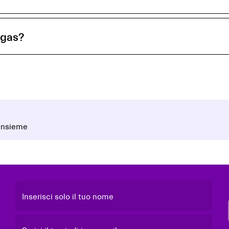
 gas?
 insieme
Inserisci solo il tuo nome