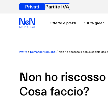
Privati
Partite IVA
Offerte e prezzi
100% green
Home
Domande frequenti
Non ho riscosso il bonus sociale gas
Non ho riscosso 
Cosa faccio?