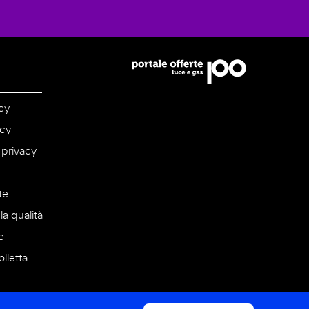
cy
icy
 privacy
te
la qualità
e
lletta