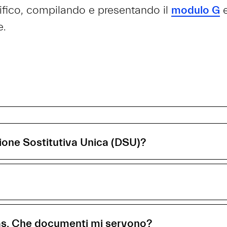
nifico, compilando e presentando il
modulo G
e
e.
ione Sostitutiva Unica (DSU)?
gas. Che documenti mi servono?