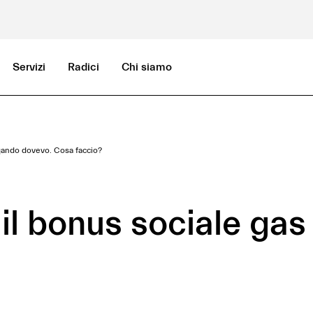
Servizi
Radici
Chi siamo
 qando dovevo. Cosa faccio?
il bonus sociale ga