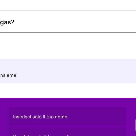
 gas?
 insieme
Inserisci solo il tuo nome