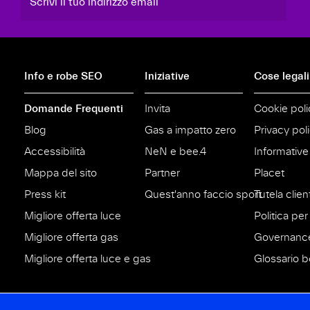
Scrivi il tuo indirizzo email
Info e robe SEO
Iniziative
Cose legali
Domande Frequenti
Invita
Cookie poli
Blog
Gas a impatto zero
Privacy pol
Accessibilità
NeN e bee.4
Informative
Mappa del sito
Partner
Placet
Press kit
Quest'anno faccio sport
Tutela clien
Migliore offerta luce
Politica per 
Migliore offerta gas
Governanc
Migliore offerta luce e gas
Glossario bo