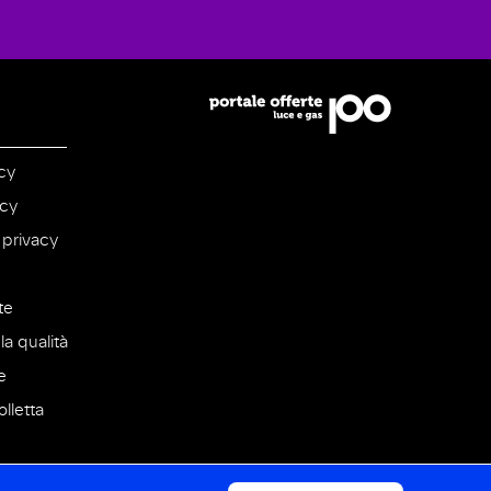
cy
icy
 privacy
te
la qualità
e
lletta