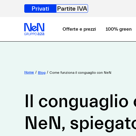
Privati
Partite IVA
Offerte e prezzi
100% green
Home
Blog
Come funziona il conguaglio con NeN
Il conguaglio
NeN, spiegat