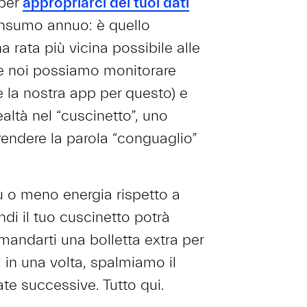
 per
appropriarci dei tuoi dati
onsumo annuo: è quello
a rata più vicina possibile alle
che noi possiamo monitorare
e la nostra app per questo) e
altà nel “cuscinetto”, uno
rendere la parola “conguaglio”
ù o meno energia rispetto a
di il tuo cuscinetto potrà
mandarti una bolletta extra per
ta in una volta, spalmiamo il
ate successive. Tutto qui.