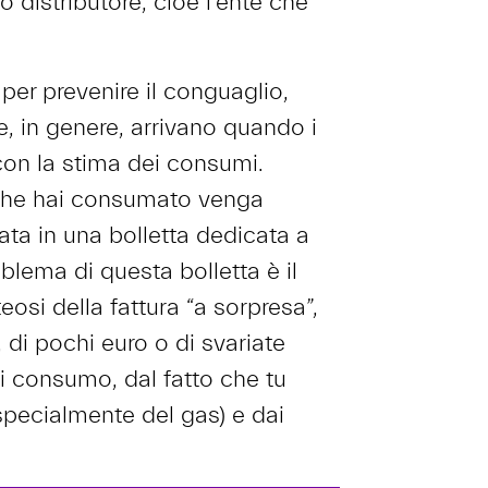
 distributore, cioè l’ente che
er prevenire il conguaglio,
e, in genere, arrivano quando i
 con la stima dei consumi.
 che hai consumato venga
ta in una bolletta dedicata a
oblema di questa bolletta è il
osi della fattura “a sorpresa”,
 di pochi euro o di svariate
di consumo, dal fatto che tu
specialmente del gas) e dai