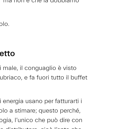
: “ma non è che la dobbiamo
colo.
etto
 male, il conguaglio è visto
briaco, e fa fuori tutto il buffet
i energia usano per fatturarti i
solo a stimare; questo perché,
ogia, l’unico che può dire con