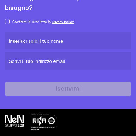
bisogno?
Confermi di aver letto la
privacy policy
Inserisci solo il tuo nome
Scrivi il tuo indirizzo email
Iscrivimi