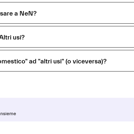
assare a NeN?
Altri usi?
mestico" ad "altri usi" (o viceversa)?
 insieme