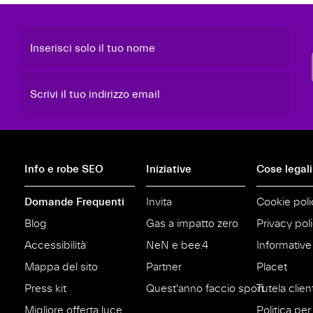
Inserisci solo il tuo nome
Scrivi il tuo indirizzo email
Info e robe SEO
Iniziative
Cose legali
Domande Frequenti
Invita
Cookie poli
Blog
Gas a impatto zero
Privacy pol
Accessibilità
NeN e bee.4
Informative
Mappa del sito
Partner
Placet
Press kit
Quest'anno faccio sport
Tutela clien
Migliore offerta luce
Politica per 