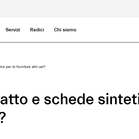
Servizi
Radici
Chi siamo
e per le forniture altri usi?
atto e schede sintet
i?