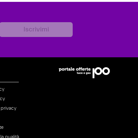
Iscrivimi
cy
icy
 privacy
te
la qualità