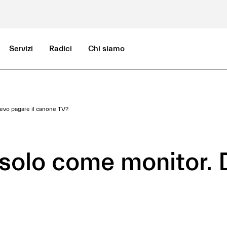
Servizi
Radici
Chi siamo
Devo pagare il canone TV?
e solo come monitor. 