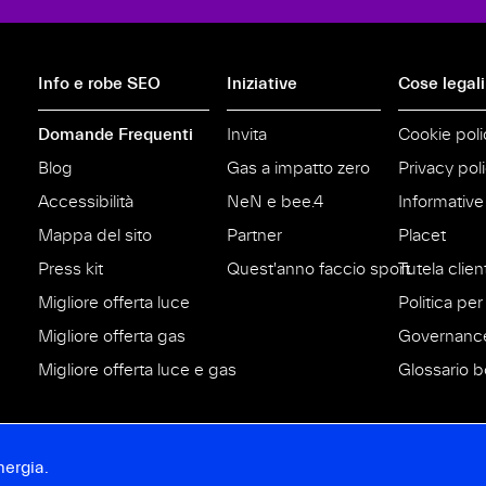
Info e robe SEO
Iniziative
Cose legali
Domande Frequenti
Invita
Cookie poli
Blog
Gas a impatto zero
Privacy pol
Accessibilità
NeN e bee.4
Informative
Mappa del sito
Partner
Placet
Press kit
Quest'anno faccio sport
Tutela clien
Migliore offerta luce
Politica per 
Migliore offerta gas
Governanc
Migliore offerta luce e gas
Glossario bo
nergia.