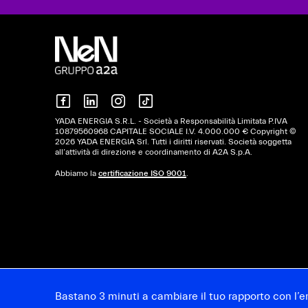
YADA ENERGIA S.R.L. - Società a Responsabilità Limitata P.IVA
10879560968 CAPITALE SOCIALE I.V. 4.000.000 € Copyright ©
2026 YADA ENERGIA Srl. Tutti i diritti riservati. Società soggetta
all’attività di direzione e coordinamento di A2A S.p.A.
Abbiamo la
certificazione ISO 9001
.
Bastano 3 minuti a cambiare il tuo rapporto con l’e