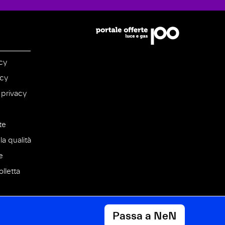
cy
icy
 privacy
te
la qualità
e
lletta
Passa a NeN