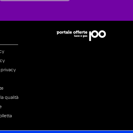
cy
icy
 privacy
te
la qualità
e
lletta