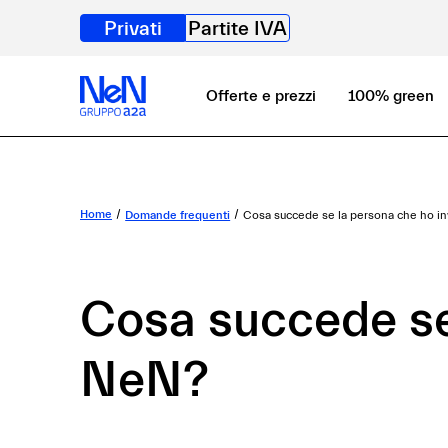
Privati
Partite IVA
Offerte e prezzi
100% green
Home
Domande frequenti
Cosa succede se la persona che ho in
Cosa succede se 
NeN?