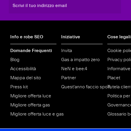
Scrivi il tuo indirizzo email
Info e robe SEO
Iniziative
Cose legali
Domande Frequenti
Invita
Cookie poli
Blog
Gas a impatto zero
Privacy pol
Accessibilità
NeN e bee.4
Informative
Mappa del sito
Partner
Placet
Press kit
Quest'anno faccio sport
Tutela clien
Migliore offerta luce
Politica per 
Migliore offerta gas
Governanc
Migliore offerta luce e gas
Glossario bo