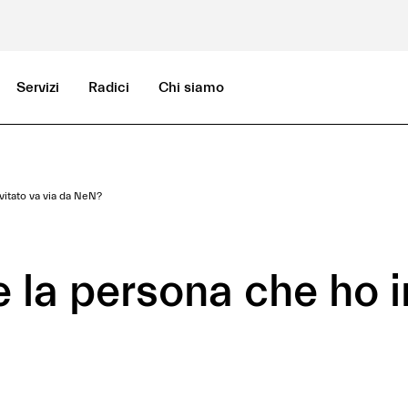
Servizi
Radici
Chi siamo
vitato va via da NeN?
la persona che ho in