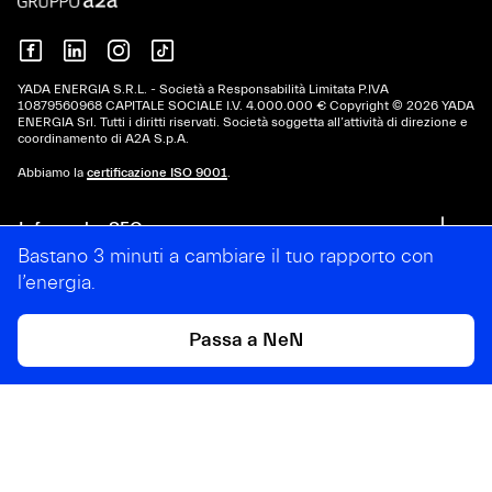
YADA ENERGIA S.R.L. - Società a Responsabilità Limitata P.IVA
10879560968 CAPITALE SOCIALE I.V. 4.000.000 € Copyright © 2026 YADA
ENERGIA Srl. Tutti i diritti riservati. Società soggetta all’attività di direzione e
coordinamento di A2A S.p.A.
Abbiamo la
certificazione ISO 9001
.
Info e robe SEO
Bastano 3 minuti a cambiare il tuo rapporto con
l’energia.
Iniziative
Passa a NeN
Cose legali