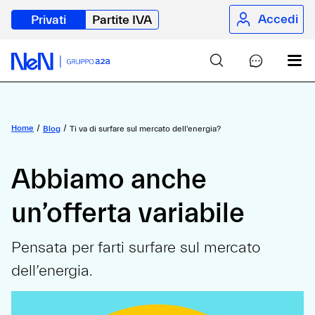
Accedi
Privati
Partite IVA
Home
Blog
Ti va di surfare sul mercato dell'energia?
Abbiamo anche
un’offerta variabile
Pensata per farti surfare sul mercato
dell’energia.