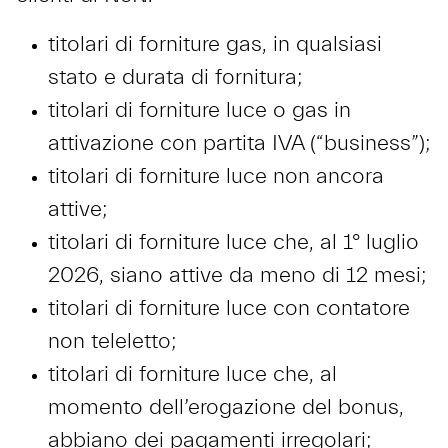
titolari di forniture gas, in qualsiasi
stato e durata di fornitura;
titolari di forniture luce o gas in
attivazione con partita IVA (“business”);
titolari di forniture luce non ancora
attive;
titolari di forniture luce che, al 1° luglio
2026, siano attive da meno di 12 mesi;
titolari di forniture luce con contatore
non teleletto;
titolari di forniture luce che, al
momento dell’erogazione del bonus,
abbiano dei pagamenti irregolari;