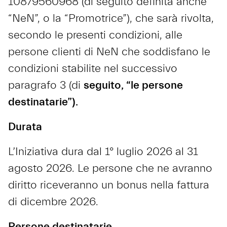
10879560968 (di seguito definita anche
“NeN”, o la “Promotrice”), che sarà rivolta,
secondo le presenti condizioni, alle
persone clienti di NeN che soddisfano le
condizioni stabilite nel successivo
paragrafo 3 (di
seguito, “le persone
destinatarie”).
Durata
L’Iniziativa dura dal 1° luglio 2026 al 31
agosto 2026. Le persone che ne avranno
diritto riceveranno un bonus nella fattura
di dicembre 2026.
Persone destinatarie