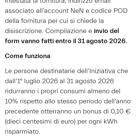
intestata la fornitura, indirizzo email
associato all’account NeN e codice POD
della fornitura per cui si chiede la
disiscrizione. Compilazione e
invio del
form vanno fatti entro il 31 agosto 2026.
Come funziona
Le persone destinatarie dell’Iniziativa che
dall’1° luglio 2026 al 31 agosto 2026
ridurranno i propri consumi almeno
del
10% rispetto allo stesso periodo dell’anno
precedente otterranno un bonus di 0,10 €
(dieci centesimi di euro) per ogni kWh
risparmiato.