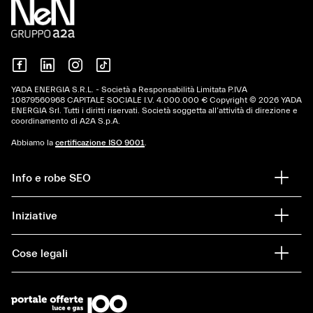
YADA ENERGIA S.R.L. - Società a Responsabilità Limitata P.IVA
10879560968 CAPITALE SOCIALE I.V. 4.000.000 € Copyright © 2026 YADA
ENERGIA Srl. Tutti i diritti riservati. Società soggetta all’attività di direzione e
coordinamento di A2A S.p.A.
Abbiamo la
certificazione ISO 9001
.
Info e robe SEO
Iniziative
Cose legali