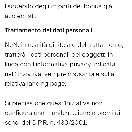
l’addebito degli importi dei bonus già
accreditati.
Trattamento dei dati personali
NeN, in qualità di titolare del trattamento,
tratterà i dati personali dei soggetti in
linea con l’informativa privacy indicata
nell’Iniziativa, sempre disponibile sulla
relativa landing page.
Si precisa che quest’Iniziativa non
configura una manifestazione a premi ai
sensi del D.P.R. n. 430/2001.