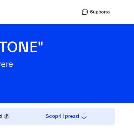
Supporto
ERTONE"
ere.
i 💰
Scopri i prezzi