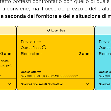
tto potresti confrontarlo con quello di qualsia
 ti conviene, ma il peso del prezzo e delle al
a seconda del fornitore e della situazione di
Luce | Due
Prezzo luce
Prezzo
Quota fissa
Quota 
10 anni
2 anni
Bloccati per
Bloccat
icipato.
cati per".
Codice offerta:
Codice of
0
029748ESFML01XX250513LDB00000001
029748
Scarica i documenti Contrattuali
Scarica i