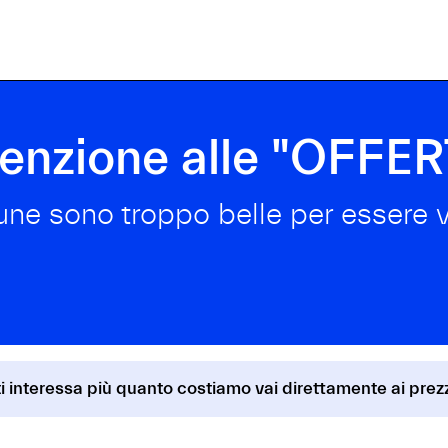
tenzione alle "OFF
une sono troppo belle per essere v
i interessa più quanto costiamo vai direttamente ai prezz