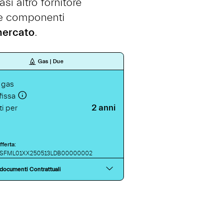
si altro fornitore
tre componenti
 mercato
.
Gas | Due
 gas
fissa
2 anni
i per
ferta:
ESFML01XX250513LDB00000002
 documenti Contrattuali