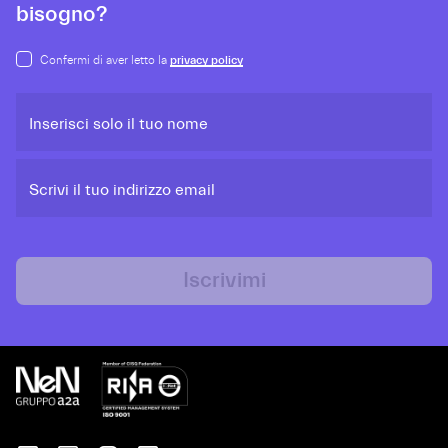
bisogno?
Confermi di aver letto la
privacy policy
Inserisci solo il tuo nome
Scrivi il tuo indirizzo email
Iscrivimi