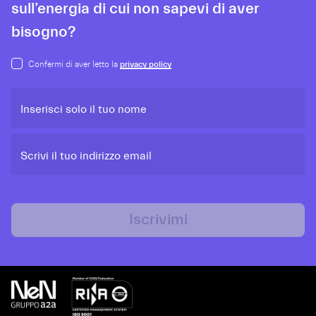
sull’energia di cui non sapevi di aver
bisogno?
Confermi di aver letto la
privacy policy
Inserisci solo il tuo nome
Scrivi il tuo indirizzo email
Iscrivimi