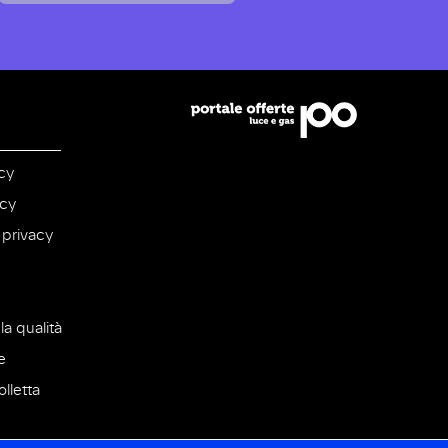
cy
icy
 privacy
la qualità
e
lletta