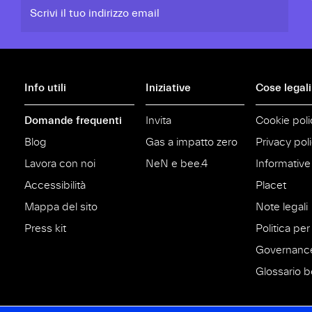
Scrivi il tuo indirizzo email
Info utili
Iniziative
Cose legali
Domande frequenti
Invita
Cookie poli
Blog
Gas a impatto zero
Privacy pol
Lavora con noi
NeN e bee.4
Informative
Accessibilità
Placet
Mappa del sito
Note legali
Press kit
Politica per 
Governanc
Glossario bo