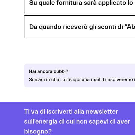
Su quale fornitura sarà applicato lo
Da quando riceverò gli sconti di “Ab
Hai ancora dubbi?
Scrivici in chat o inviaci una mail. Li risolveremo
Ti va di iscriverti alla newsletter
sull’energia di cui non sapevi di aver
bisogno?