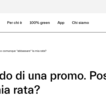
Per chi è
100% green
App
Chi siamo
so comunque "abbassare" la mia rata?
ndo di una promo. P
ia rata?