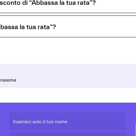
 sconto di “Abbassa la tua rata”?
bassa la tua rata”?
 insieme
Inserisci solo il tuo nome