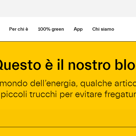
Per chi è
100% green
App
Chi siamo
uesto è il nostro bl
l mondo dell’energia, qualche artic
 piccoli trucchi per evitare fregatur