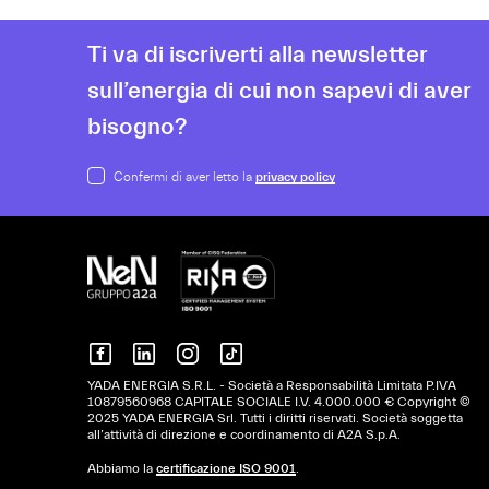
Ti va di iscriverti alla newsletter
sull’energia di cui non sapevi di aver
bisogno?
Confermi di aver letto la
privacy policy
YADA ENERGIA S.R.L. - Società a Responsabilità Limitata P.IVA
10879560968 CAPITALE SOCIALE I.V. 4.000.000 € Copyright ©
2025 YADA ENERGIA Srl. Tutti i diritti riservati. Società soggetta
all’attività di direzione e coordinamento di A2A S.p.A.
Abbiamo la
certificazione ISO 9001
.