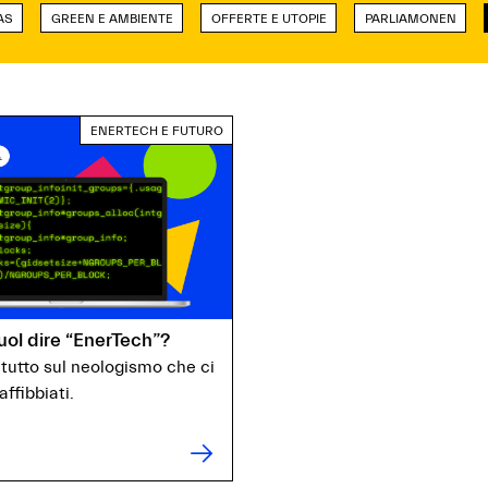
AS
GREEN E AMBIENTE
OFFERTE E UTOPIE
PARLIAMONEN
ENERTECH E FUTURO
uol dire “EnerTech”?
 tutto sul neologismo che ci
ffibbiati.