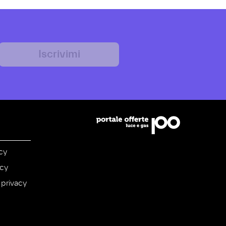
Iscrivimi
cy
icy
 privacy