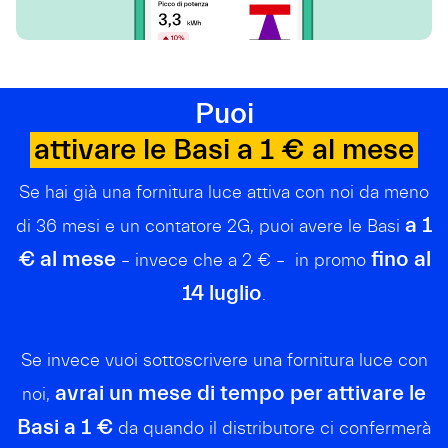
Puoi
attivare le Basi a 1 € al mese
Se hai già una fornitura luce attiva con noi da meno
a 1
di 36 mesi e un contatore 2G, puoi avere le Basi
€ al mese
fino al
– invece che a 2 € – in promo
14 luglio
.
Se invece vuoi sottoscrivere una fornitura luce con
avrai un mese di tempo per attivare le
noi,
Basi a 1 €
da quando il distributore ci confermerà