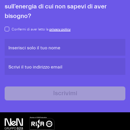
sull’energia di cui non sapevi di aver
bisogno?
Confermi di aver letto la
privacy policy
Inserisci solo il tuo nome
Scrivi il tuo indirizzo email
Iscrivimi