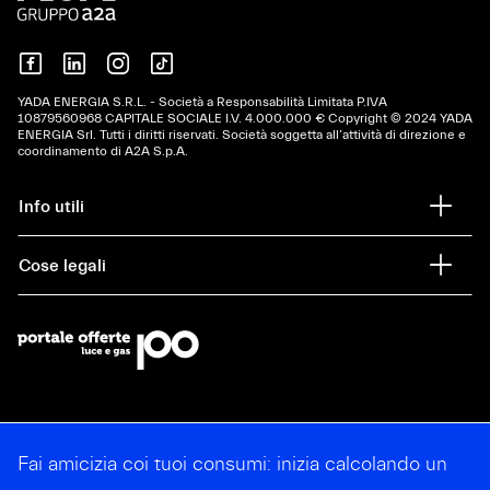
YADA ENERGIA S.R.L. - Società a Responsabilità Limitata P.IVA
10879‍560968 CAPITALE SOCIALE I.V. 4.000.000 € Copyright © 2024 YADA
ENERGIA Srl. Tutti i diritti riservati. Società soggetta all’attività di direzione e
coordinamento di A2A S.p.A.
Info utili
Cose legali
Fai amicizia coi tuoi consumi: inizia calcolando un