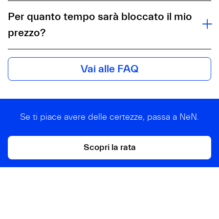
Per quanto tempo sarà bloccato il mio
prezzo?
Vai alle FAQ
Se ti piace avere delle certezze, passa a NeN.
Scopri la rata
YADA ENERGIA S.R.L. - Società a Responsabilità Limitata P.IVA
10879‍560968 CAPITALE SOCIALE I.V. 4.000.000 € Copyright © 2024 YADA
ENERGIA Srl. Tutti i diritti riservati. Società soggetta all’attività di direzione e
coordinamento di A2A S.p.A.