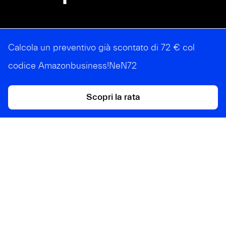
Calcola un preventivo già scontato di 72 € col
codice
Amazonbusiness!NeN72
Scopri la rata